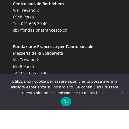
Centro sociale Bethlehem
Via Trevano 2
6948 Porza
Tel: 091 605 30 40
cb@fondazionefrancesco.ch
Fondazione Francesco per l'aiuto sociale
Masseria della Solidarietà
Via Trevano 2
6948 Porza
Tel: 091 605 30 40
info@fondazionefrancesco.ch
Utilizziamo i cookie per essere sicuri che tu possa avere la
migliore esperienza sul nostro sito. Se continui ad utilizzare
questo sito noi assumiamo che tu ne sia felice.
Ok
© Fondazione Francesco |
Informativa sulla privacy