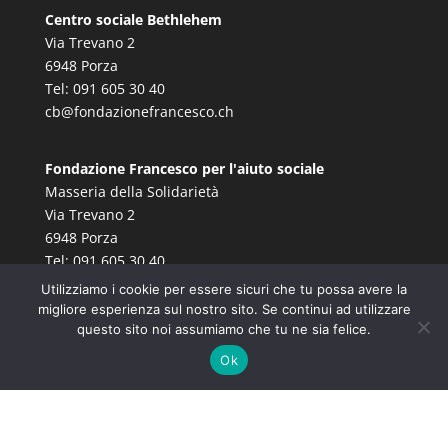
Centro sociale Bethlehem
Via Trevano 2
6948 Porza
Tel: 091 605 30 40
cb@fondazionefrancesco.ch
Fondazione Francesco per l'aiuto sociale
Masseria della Solidarietà
Via Trevano 2
6948 Porza
Tel: 091 605 30 40
info@fondazionefrancesco.ch
Utilizziamo i cookie per essere sicuri che tu possa avere la
migliore esperienza sul nostro sito. Se continui ad utilizzare
questo sito noi assumiamo che tu ne sia felice.
Ok
© Fondazione Francesco |
Informativa sulla privacy